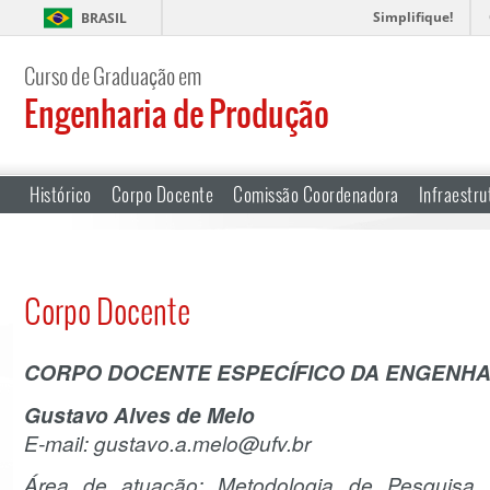
Simplifique!
BRASIL
Curso de Graduação em
Engenharia de Produção
Histórico
Corpo Docente
Comissão Coordenadora
Infraestru
Corpo Docente
CORPO DOCENTE ESPECÍFICO DA ENGENH
Gustavo Alves de Melo
E-mail: gustavo.a.melo@ufv.br
Área de atuação: Metodologia de Pesquisa,