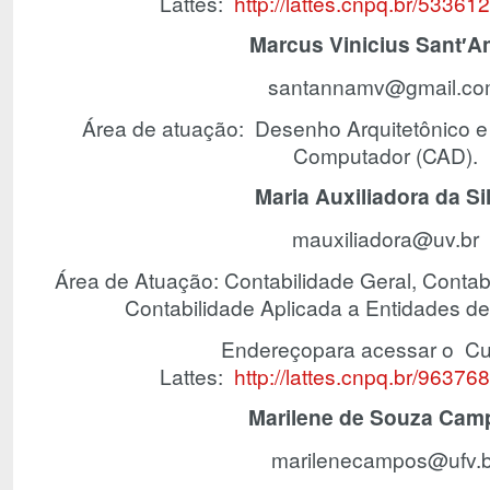
Lattes:
http://lattes.cnpq.br/5336
Marcus Vinicius Sant′A
santannamv@gmail.c
Área de atuação: Desenho Arquitetônico e 
Computador (CAD).
Maria Auxiliadora da Si
mauxiliadora@uv.br
Área de Atuação: Contabilidade Geral, Contab
Contabilidade Aplicada a Entidades de
Endereçopara acessar o Cur
Lattes:
http://lattes.cnpq.br/963
Marilene de Souza Cam
marilenecampos@ufv.b