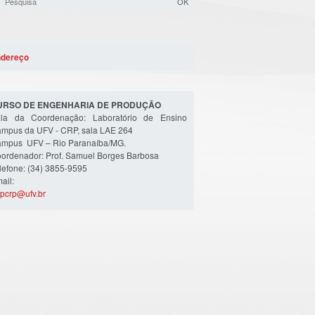
dereço
URSO DE ENGENHARIA DE PRODUÇÃO
la da Coordenação: Laboratório de Ensino
mpus da UFV - CRP, sala LAE 264
mpus UFV – Rio Paranaíba/MG.
ordenador: Prof. Samuel Borges Barbosa
lefone: (34) 3855-9595
ail:
pcrp@ufv.br