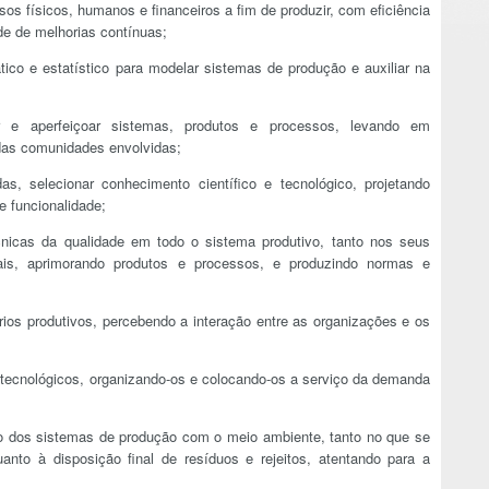
rsos físicos, humanos e financeiros a fim de produzir, com eficiência
de de melhorias contínuas;
ático e estatístico para modelar sistemas de produção e auxiliar na
r e aperfeiçoar sistemas, produtos e processos, levando em
 das comunidades envolvidas;
s, selecionar conhecimento científico e tecnológico, projetando
e funcionalidade;
écnicas da qualidade em todo o sistema produtivo, tanto nos seus
nais, aprimorando produtos e processos, e produzindo normas e
ios produtivos, percebendo a interação entre as organizações e os
ecnológicos, organizando-os e colocando-os a serviço da demanda
ão dos sistemas de produção com o meio ambiente, tanto no que se
anto à disposição final de resíduos e rejeitos, atentando para a