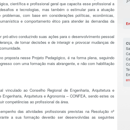
ca, científica e profissional geral que capacita esse profissional a
desafios e tecnologias, mas também o estimular para a atuação
o de problemas, com base em considerações políticas, econômicas,
o humanística e comportamento ético para atender às demandas da
En
 pró-ativo conduzindo suas ações para o desenvolvimento pessoal
derança, de tomar decisões e de interagir e provocar mudanças de
C
a comunidade.
Sa
Ca
o proposta nesse Projeto Pedagógico, é na forma plena, seguindo
Ca
 egresso com uma formação mais abrangente, e não com habilitação
Co
Te
Em
en
l vinculado ao Conselho Regional de Engenharia, Arquitetura e
 Engenharia, Arquitetura e Agronomia – CONFEA, sendo estes os
uir competências ao profissional da área.
mpenho das atividades profissionais previstas na Resolução nº
rante a sua formação deverão ser desenvolvidas as seguintes