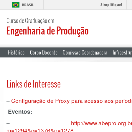
Simplifique!
BRASIL
Curso de Graduação em
Engenharia de Produção
Histórico
Corpo Docente
Comissão Coordenadora
Infraestru
Links de Interesse
–
Configuração de Proxy para acesso aos period
Eventos:
–
http://www.abepro.org.b
m=1294&c=1376&p=1278